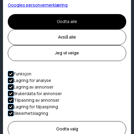
Googles personvernerklæring
Gråhytta
Gjestehavn
Godta alle
Aktivteter
Avslå alle
Lofotfiske
Kveitefiske
Jeg vil velge
Båtutleie
Sykkelutleie
Funksjon
Dykking
Lagring for analyse
Fjellturer
Lagring av annonser
Brukerdata for annonser
Mummihuset
Tilpasning av annonser
Skulpturlandskap
Lagring for tilpaspning
Elgsafari
Sikkerhetslagring
Ørnesafari
Godta valg
Lekeplass