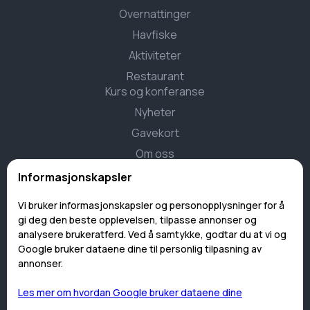
Overnattinger
Havfiske
Aktiviteter
Restaurant
Kurs og konferanse
Nyheter
Gavekort
Om oss
Kontakt
Informasjonskapsler
Overnattinger
Vi bruker informasjonskapsler og personopplysninger for å
gi deg den beste opplevelsen, tilpasse annonser og
Rorbuer
analysere brukeratferd. Ved å samtykke, godtar du at vi og
Hytter
Google bruker dataene dine til personlig tilpasning av
annonser.
Rom
Camping
Les mer om hvordan Google bruker dataene dine
Blåhytta