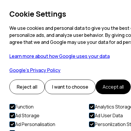
Språk
Hjem
Overnattinger
Cookie Settings
We use cookies and personal data to give you the best
personalize ads, and analyze user behavior. By giving c
agree that we and Google may use your data for ad per
Mummihuset
Learn more about how Google uses your data
Google’s Privacy Policy
Reject all
I want to choose
Accept all
Function
Analytics Storag
Ad Storage
Ad User Data
Ad Personalisation
Personlization S