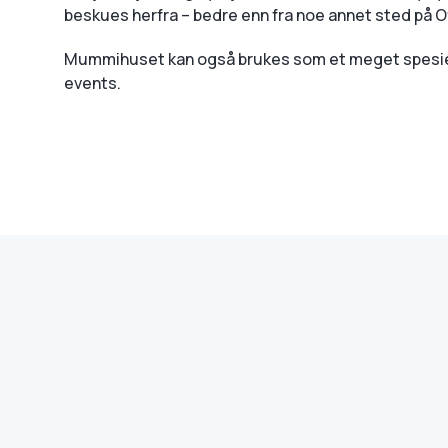
beskues herfra – bedre enn fra noe annet sted på O
Mummihuset kan også brukes som et meget spesielt 
events.