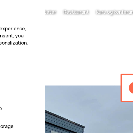
Havfiske
Aktiviteter
Restaurant
Kurs og konfera
 experience,
onsent, you
sonalization.
e
torage