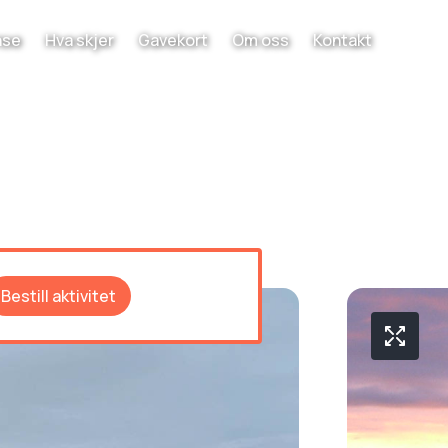
nse
Hva skjer
Gavekort
Om oss
Kontakt
Bestill aktivitet