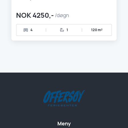
NOK 4250,-
/døgn
|
|
4
1
120 m²
Meny