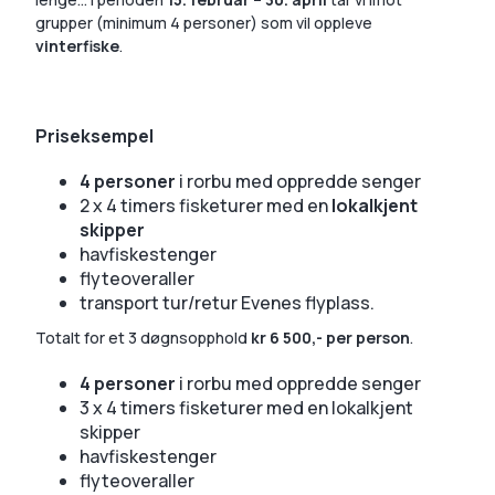
grupper (minimum 4 personer) som vil oppleve
vinterfiske
.
Priseksempel
4 personer
i rorbu med oppredde senger
2 x 4 timers fisketurer med en
lokalkjent
skipper
havfiskestenger
flyteoveraller
transport tur/retur Evenes flyplass.
Totalt for et 3 døgnsopphold
kr 6 500,- per person
.
4 personer
i rorbu med oppredde senger
3 x 4 timers fisketurer med en lokalkjent
skipper
havfiskestenger
flyteoveraller