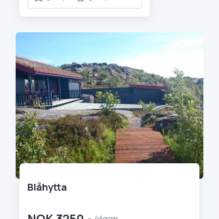
Blåhytta
NOK 3250,-
/døgn