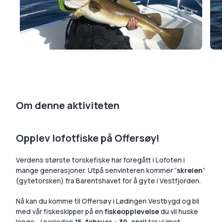
Om denne aktiviteten
Opplev lofotfiske på Offersøy!
Verdens største torskefiske har foregått i Lofoten i
mange generasjoner. Utpå senvinteren kommer “
skreien
”
(gytetorsken) fra Barentshavet for å gyte i Vestfjorden.
Nå kan du komme til Offersøy i Lødingen Vestbygd og bli
med vår fiskeskipper på en
fiskeopplevelse
du vil huske
lenge… I perioden
15. februar – 30. april
tar vi imot