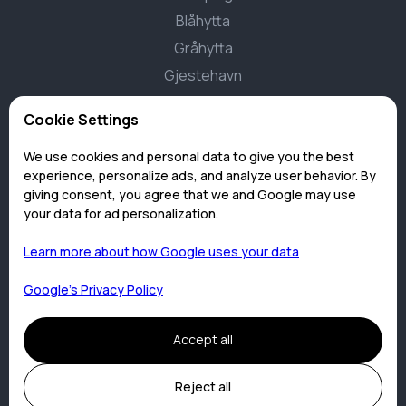
Blåhytta
Gråhytta
Gjestehavn
Aktivteter
Cookie Settings
Lofotfiske
We use cookies and personal data to give you the best
Kveitefiske
experience, personalize ads, and analyze user behavior. By
giving consent, you agree that we and Google may use
Båtutleie
your data for ad personalization.
Sykkelutleie
Learn more about how Google uses your data
Dykking
Fjellturer
Google’s Privacy Policy
Mummihuset
Skulpturlandskap
Accept all
Elgsafari
Reject all
Ørnesafari