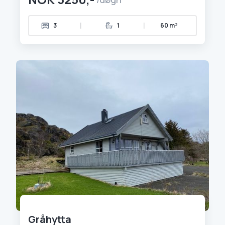
|
|
3
1
60 m²
Gråhytta