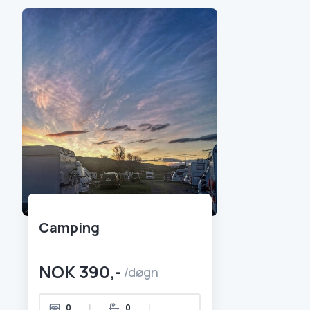
Camping
NOK 390,-
/døgn
|
|
0
0