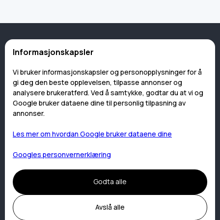
Informasjonskapsler
Vi bruker informasjonskapsler og personopplysninger for å
gi deg den beste opplevelsen, tilpasse annonser og
analysere brukeratferd. Ved å samtykke, godtar du at vi og
Google bruker dataene dine til personlig tilpasning av
Meny
annonser.
Hjem
Les mer om hvordan Google bruker dataene dine
Overnattinger
Googles personvernerklæring
Havfiske
Aktiviteter
Godta alle
Restaurant
Kurs og konferanse
Avslå alle
Nyheter