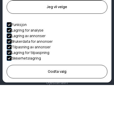
Gavekort
Jeg vil velge
Om oss
Kontakt
Funksjon
Overnattinger
Lagring for analyse
Lagring av annonser
Rorbuer
Brukerdata for annonser
Hytter
Tilpasning av annonser
Rom
Lagring for tilpaspning
Sikkerhetslagring
Camping
Blåhytta
Godta valg
Gråhytta
Gjestehavn
Aktivteter
Lofotfiske
Kveitefiske