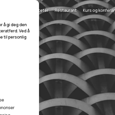
Havfiske
Aktiviteter
Restaurant
Kurs og konfera
r å gi deg den
eratferd. Ved å
 til personlig
yse
annonser