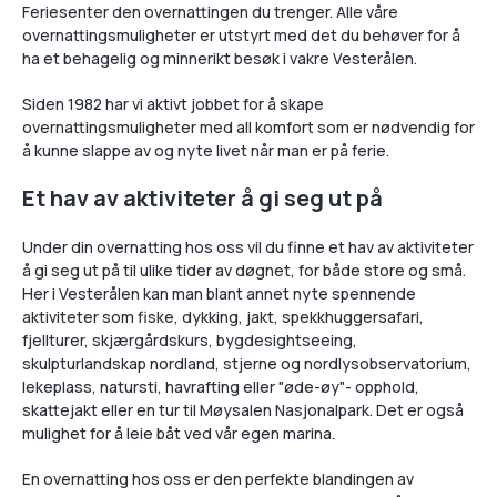
Feriesenter den overnattingen du trenger. Alle våre
overnattingsmuligheter er utstyrt med det du behøver for å
ha et behagelig og minnerikt besøk i vakre Vesterålen.
Siden 1982 har vi aktivt jobbet for å skape
overnattingsmuligheter med all komfort som er nødvendig for
å kunne slappe av og nyte livet når man er på ferie.
Et hav av aktiviteter å gi seg ut på
Under din overnatting hos oss vil du finne et hav av aktiviteter
å gi seg ut på til ulike tider av døgnet, for både store og små.
Her i Vesterålen kan man blant annet nyte spennende
aktiviteter som fiske, dykking, jakt, spekkhuggersafari,
fjellturer, skjærgårdskurs, bygdesightseeing,
skulpturlandskap nordland, stjerne og nordlysobservatorium,
lekeplass, natursti, havrafting eller "øde-øy"- opphold,
skattejakt eller en tur til Møysalen Nasjonalpark. Det er også
mulighet for å leie båt ved vår egen marina.
En overnatting hos oss er den perfekte blandingen av