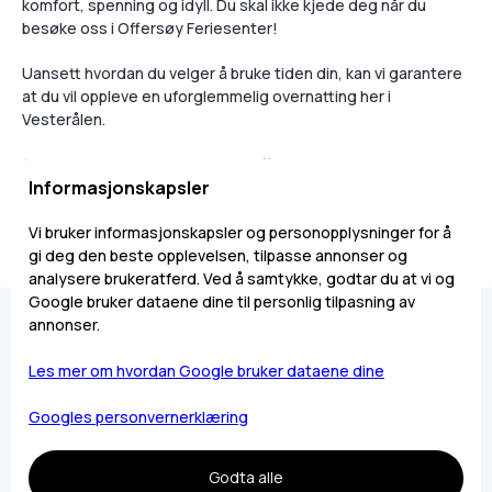
komfort, spenning og idyll. Du skal ikke kjede deg når du
besøke oss i Offersøy Feriesenter!
Uansett hvordan du velger å bruke tiden din, kan vi garantere
at du vil oppleve en uforglemmelig overnatting her i
Vesterålen.
Ønsker du mer informasjon om Offersøy Feriesenter? Vi
Informasjonskapsler
ønsker deg hjertelig velkommen til å ta kontakt. Vi setter pris
på å dele vår lokalkunnskap med engasjerte gjester!
Vi bruker informasjonskapsler og personopplysninger for å
gi deg den beste opplevelsen, tilpasse annonser og
analysere brukeratferd. Ved å samtykke, godtar du at vi og
Google bruker dataene dine til personlig tilpasning av
annonser.
Les mer om hvordan Google bruker dataene dine
Bestill ditt opphold i dag
Googles personvernerklæring
Bestill
Godta alle