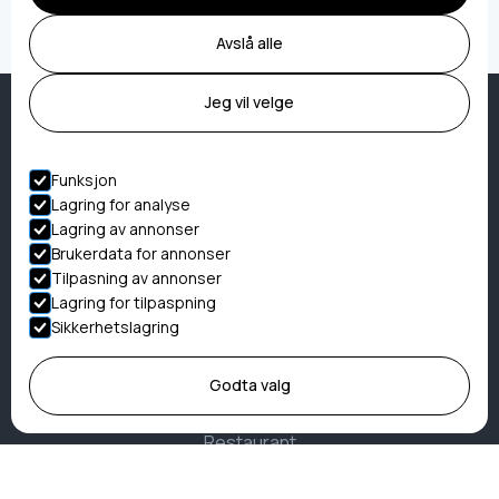
Avslå alle
Jeg vil velge
Funksjon
Lagring for analyse
Lagring av annonser
Brukerdata for annonser
Meny
Tilpasning av annonser
Lagring for tilpaspning
Hjem
Sikkerhetslagring
Overnattinger
Havfiske
Godta valg
Aktiviteter
Restaurant
Kurs og konferanse