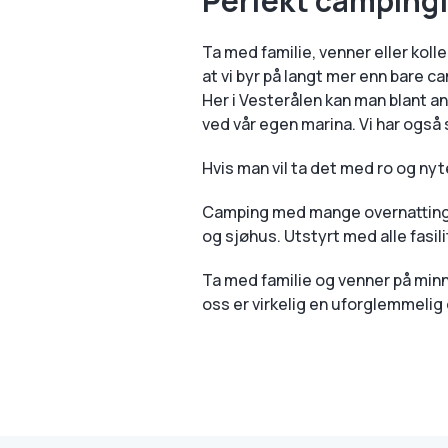
Perfekt campingfe
Ta med familie, venner eller kolle
at vi byr på langt mer enn bare c
Her i Vesterålen kan man blant an
ved vår egen marina. Vi har også 
Hvis man vil ta det med ro og ny
Camping med mange overnattingsm
og sjøhus. Utstyrt med alle fasi
Ta med familie og venner på minn
oss er virkelig en uforglemmelig