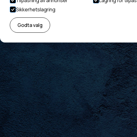
Tilpasning av annonser
Lagring for tilpa
Sikkerhetslagring
Behage
Godta valg