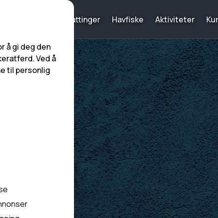
Hjem
Overnattinger
Havfiske
Aktiviteter
Ku
r å gi deg den
eratferd. Ved å
 til personlig
yse
annonser