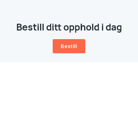
Bestill ditt opphold i dag
Bestill
Meny
Overnattinger
Hjem
Rorbuer
Hytter
Overnattinger
Rom
Havfiske
Camping
Aktiviteter
Blåhytta
Restaurant
Gråhytta