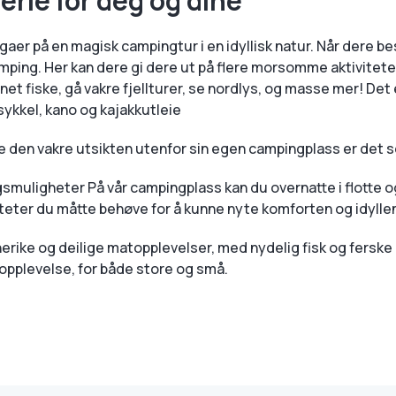
rie for deg og dine
gaer på en magisk campingtur i en idyllisk natur. Når dere be
amping. Her kan dere gi dere ut på flere morsomme aktivitete
net fiske, gå vakre fjellturer, se nordlys, og masse mer! Det 
sykkel, kano og kajakkutleie
te den vakre utsikten utenfor sin egen campingplass er det se
uligheter På vår campingplass kan du overnatte i flotte o
liteter du måtte behøve for å kunne nyte komforten og idyllen
erike og deilige matopplevelser, med nydelig fisk og ferske 
 opplevelse, for både store og små.