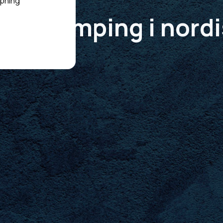
spning
lig camping i nordis