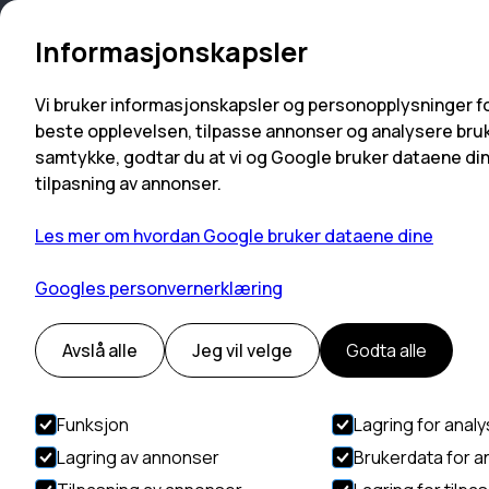
Språk
Informasjonskapsler
Vi bruker informasjonskapsler og personopplysninger fo
beste opplevelsen, tilpasse annonser og analysere bruk
samtykke, godtar du at vi og Google bruker dataene dine
tilpasning av annonser.
Les mer om hvordan Google bruker dataene dine
Googles personvernerklæring
Avslå alle
Jeg vil velge
Godta alle
Funksjon
Lagring for anal
Lagring av annonser
Brukerdata for 